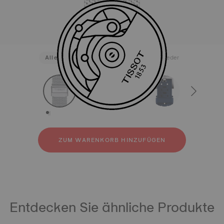
Alle
316L-Edelstahl
Kautschuk
Leder
strapConfigurator
316L-Edelstahl
Kautschuk
Leder
ZUM WARENKORB HINZUFÜGEN
Entdecken Sie ähnliche Produkte