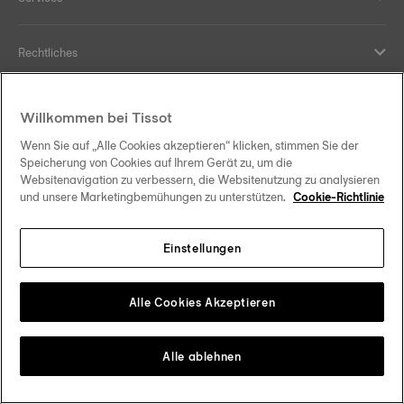
Rechtliches
Hilfe und Kontakt
Willkommen bei Tissot
Wenn Sie auf „Alle Cookies akzeptieren“ klicken, stimmen Sie der
Ihre Vorteile
Speicherung von Cookies auf Ihrem Gerät zu, um die
Websitenavigation zu verbessern, die Websitenutzung zu analysieren
und unsere Marketingbemühungen zu unterstützen.
Cookie-Richtlinie
Einstellungen
Folgen Sie uns in den sozialen Medien
Schweiz
•
Suisse
Change country
Tissot Copyrights 2026
Alle Cookies Akzeptieren
Alle ablehnen