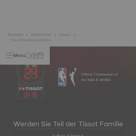
Generation entwickelt, die auf Titan basiert: Eine
Unruhspirale aus Nivachron™ ist deutlich beständiger und
unempfindlicher gegenüber Magnetfeldern als
Standardspiralen*. *Symbolbild
Startseite
Kollektionen
Classic
Tissot Gentleman 38mm
Menü
Official Timekeeper of
the NBA & WNBA
04
:
40
Werden Sie Teil der Tissot Familie
E-Mail-Adresse