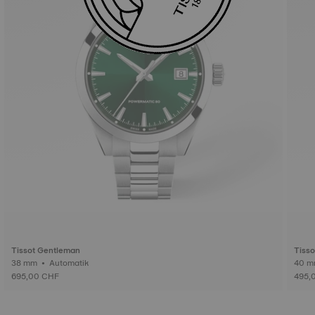
Tissot Gentleman
Tiss
38 mm • Automatik
695,00 CHF
495,