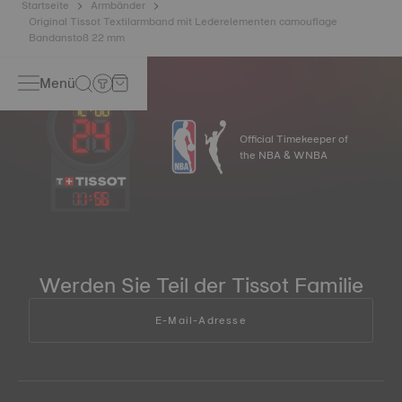
Startseite
Armbänder
Original Tissot Textilarmband mit Lederelementen camouflage
Bandanstoß 22 mm
Menü
Official Timekeeper of
the NBA & WNBA
11
:
56
Werden Sie Teil der Tissot Familie
E-Mail-Adresse