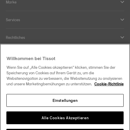
Marke
Services
Rechtliches
Hilfe und Kontakt
Willkommen bei Tissot
Wenn Sie auf „Alle Cookies akzeptieren“ klicken, stimmen Sie der
Ihre Vorteile
Speicherung von Cookies auf Ihrem Gerät zu, um die
Websitenavigation zu verbessern, die Websitenutzung zu analysieren
und unsere Marketingbemühungen zu unterstützen.
Cookie-Richtlinie
Einstellungen
Folgen Sie uns in den sozialen Medien
Schweiz
•
Suisse
Change country
Tissot Copyrights 2026
Alle Cookies Akzeptieren