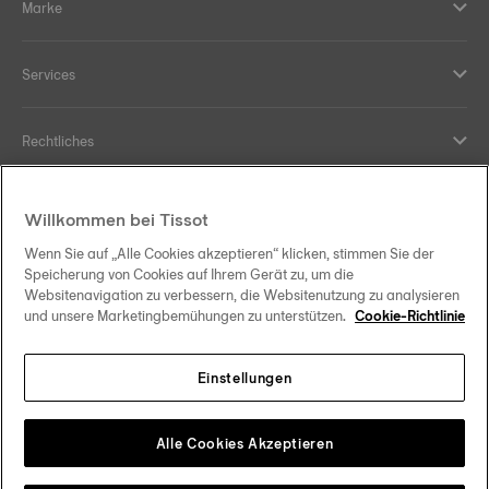
Marke
Services
Rechtliches
Hilfe und Kontakt
Willkommen bei Tissot
Wenn Sie auf „Alle Cookies akzeptieren“ klicken, stimmen Sie der
Ihre Vorteile
Speicherung von Cookies auf Ihrem Gerät zu, um die
Websitenavigation zu verbessern, die Websitenutzung zu analysieren
und unsere Marketingbemühungen zu unterstützen.
Cookie-Richtlinie
Einstellungen
Folgen Sie uns in den sozialen Medien
Schweiz
•
Suisse
Change country
Tissot Copyrights 2026
Alle Cookies Akzeptieren