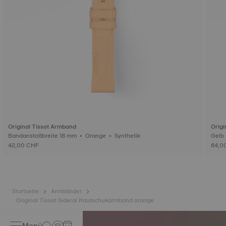
Original Tissot Armband
Origi
Bandanstoßbreite 18 mm • Orange • Synthetik
42,00 CHF
64,0
Startseite
Armbänder
Original Tissot Sideral Kautschukarmband orange
Menü