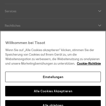
Services
Rechtliches
Hilfe und Kontakt
Willkommen bei Tissot
Wenn Sie auf „Alle Cookies akzeptieren“ klicken, stimmen Sie der
Ihre Vorteile
Speicherung von Cookies auf Ihrem Gerät zu, um die
Websitenavigation zu verbessern, die Websitenutzung zu analysieren
und unsere Marketingbemühungen zu unterstützen.
Cookie-Richtlinie
Einstellungen
Folgen Sie uns in den sozialen Medien
Schweiz
•
Suisse
Change country
Tissot Copyrights 2026
Alle Cookies Akzeptieren
Alle ablehnen