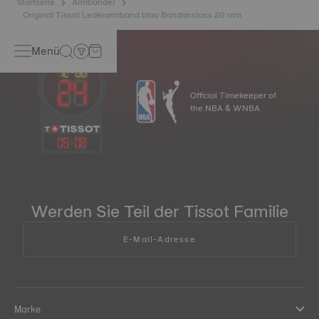
Startseite
Armbänder
Original Tissot Lederarmband blau Bandanstoss 20 mm
Menü
Official Timekeeper of
the NBA & WNBA
05
:
08
Werden Sie Teil der Tissot Familie
E-Mail-Adresse
Marke