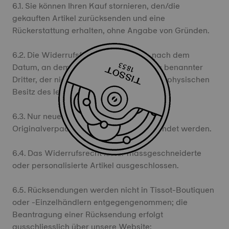
6.1. Sie können Ihren Kauf stornieren, den/die
gekauften Artikel zurücksenden und eine
Rückerstattung erhalten, ohne Angabe von Gründen.
6.2. Die Widerrufsfrist endet 30 Tage nach dem
Datum, an dem Sie – oder ein von Ihnen benannter
Dritter, der nicht der Beförderer ist – den physischen
Besitz des letzten Artikels erlangt haben.
6.3. Nur neue, ungetragene Artikel in ihrer
Originalverpackung können zurückgesendet werden.
6.4. Das Widerrufsrecht ist für massgeschneiderte
oder personalisierte Artikel ausgeschlossen.
6.5. Rücksendungen werden nicht in Tissot-Boutiquen
oder -Einzelhändlern entgegengenommen; die
Beantragung einer Rücksendung erfolgt
ausschliesslich über unsere Website: