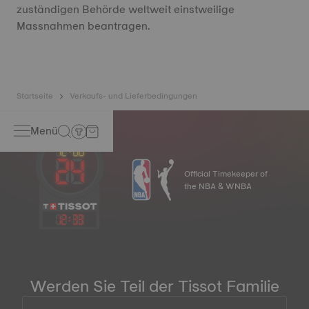
zuständigen Behörde weltweit einstweilige
Massnahmen beantragen.
Startseite
Verkaufs- und Lieferbedingungen
Menü
Official Timekeeper of
the NBA & WNBA
12
:
33
Werden Sie Teil der Tissot Familie