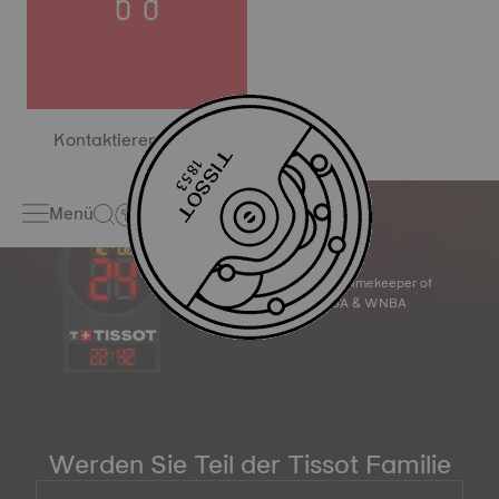
Kontaktieren Sie uns
Menü
Official Timekeeper of
the NBA & WNBA
22
:
42
Werden Sie Teil der Tissot Familie