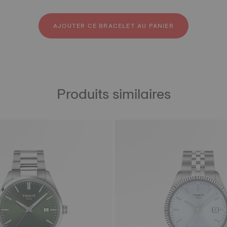
ier inoxydable 316L
outchouc
ir
AJOUTER CE BRACELET AU PANIER
Produits similaires