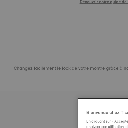
Découvrir notre guide de m
Changez facilement le look de votre montre grâce à not
Bienvenue chez Tis
En cliquant sur « Accepte
analyser son utilisation e