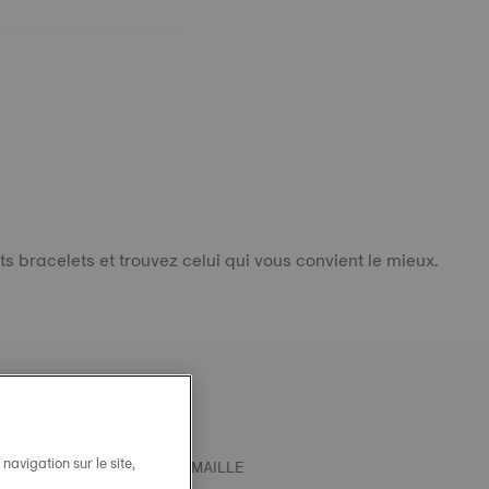
 bracelets et trouvez celui qui vous convient le mieux.
avigation sur le site,
T OFFICIEL TISSOT ACIER MAILLE