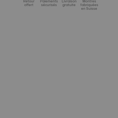
Retour
Paiements
Livraison
Montres
offert
sécurisés
gratuite
fabriquées
en Suisse