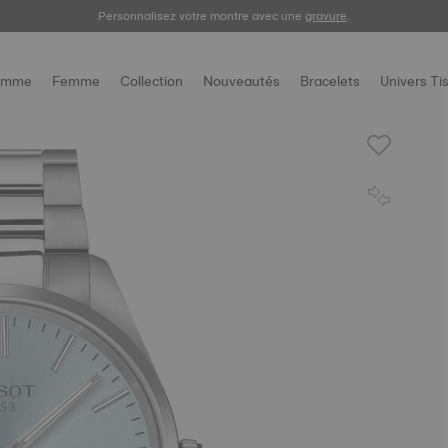
Enregistrez votre montre
Personnalisez votre montre avec une
gravure
.
omme
Femme
Collection
Nouveautés
Bracelets
Univers Ti