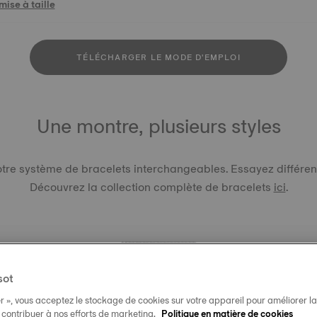
ise à taille
TÉLÉCHARGER LE MODE D'EMPLOI
Une montre, plusieurs styles
re système de bracelets interchangeables. Essayez différents
Découvrez la collection complète de bracelets
ici
.
sot
r », vous acceptez le stockage de cookies sur votre appareil pour améliorer la n
BRACELE
t contribuer à nos efforts de marketing.
Politique en matière de cookies