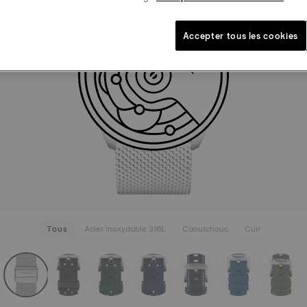
MILANAI
96,00 C
Gris
Brace
Accepter tous les cookies
EN SAVOI
Tous
Acier inoxydable 316L
Caoutchouc
Cuir
rapConfigurator