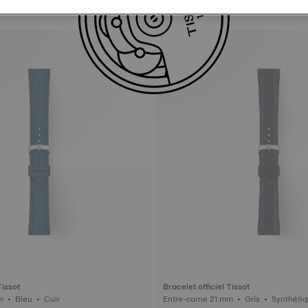
Tissot
Bracelet officiel Tissot
Entre-corne 21 mm • Bleu • Cuir
Entre-corne 21 mm • Gris • Sy