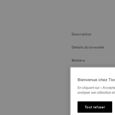
Description
Détails du bracelet
Matière
Dimensions
Bienvenue chez Tis
Boucle
En cliquant sur « Accepte
analyser son utilisation e
Tout refuser