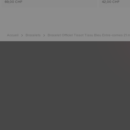
69,00 CHF
42,00 CHF
Accueil
Bracelets
Bracelet Officiel Tissot Tissu Bleu Entre-cornes 21