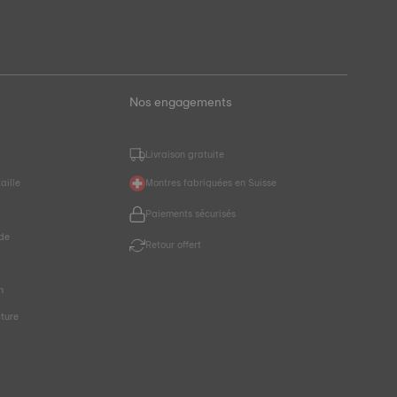
Nos engagements
Livraison gratuite
aille
Montres fabriquées en Suisse
Paiements sécurisés
de
Retour offert
r
n
cture