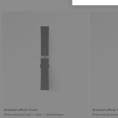
Bracelet officiel Tissot
Bracelet officiel 
Entre-corne 21 mm • Noir • Synthétique