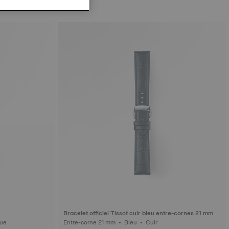
Bracelet officiel Tissot cuir bleu entre-cornes 21 mm
nthétique
Entre-corne 21 mm • Bleu • Cuir