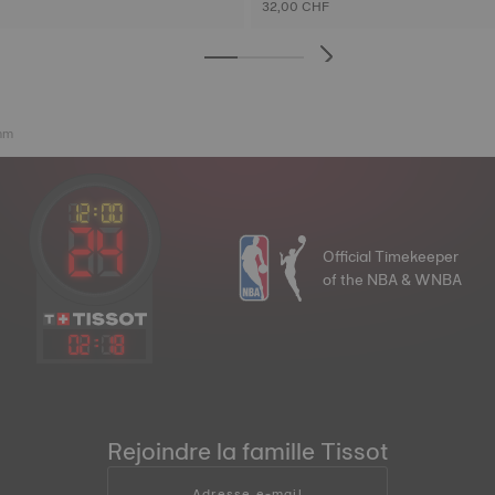
32,00 CHF
 mm
Official Timekeeper
of the NBA & WNBA
02
:
18
Rejoindre la famille Tissot
Adresse e-mail