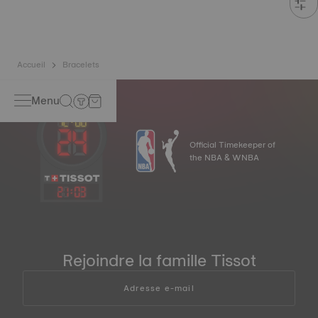
Accueil
Bracelets
Menu
Official Timekeeper of
the NBA & WNBA
21
:
03
Rejoindre la famille Tissot
Adresse e-mail