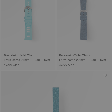
Bracelet officiel Tissot
Bracelet officiel Tissot
Entre-corne 21 mm • Bleu • Synth
Entre-corne 22 mm • Bleu • Synth
étique
étique
42,00 CHF
32,00 CHF