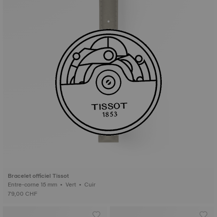
Bracelet officiel Tissot
Entre-corne 15 mm • Vert • Cuir
79,00 CHF