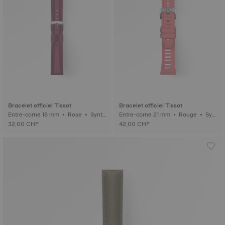
Bracelet officiel Tissot
Bracelet officiel Tissot
Entre-corne 18 mm • Rose • Synth
Entre-corne 21 mm • Rouge • Syn
étique
thétique
32,00 CHF
42,00 CHF