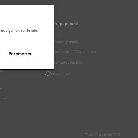
Nos engagements
avigation sur le site,
Livraison gratuite
aille
Montres fabriquées en Suisse
Paramétrer
Paiements sécurisés
de
Retour offert
r
n
cture
Tissot Copyrights 2026