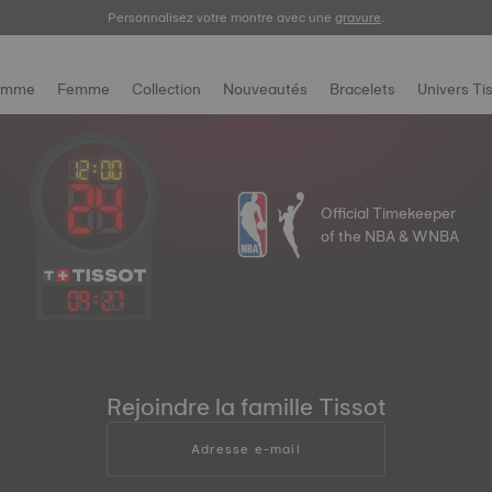
Enregistrez votre montre
Personnalisez votre montre avec une
gravure
.
omme
Femme
Collection
Nouveautés
Bracelets
Univers Ti
Official Timekeeper
of the NBA & WNBA
09
:
27
Rejoindre la famille Tissot
Adresse e-mail