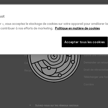
sot
Informations légales
Aide et contact
r », vous acceptez le stockage de cookies sur votre appareil pour améliorer la n
t contribuer à nos efforts de marketing.
Politique en matière de cookies
Conditions de vente et de livraison
Nous contacter
Déclaration de confidentialité
Guide de la mise à t
Accepter tous les cookies
vice
Déclaration sur les cookies
Livraison et retour
Suivre une comman
Paramètres des cookies
Demander un retou
Conditions d'utilisation
Droit de rétractatio
Recyclage
Télécharger une fa
Carrière
Suivez-nous sur les réseaux sociaux