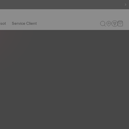
ssot
Service Client