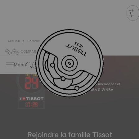
Accueil
Femme
COMPARER
0
Menu
Official Timekeeper of
the NBA & WNBA
17
:
29
Rejoindre la famille Tissot