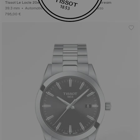
Tissot Le Locle 20esimo anniversa
Tissot Classic Dream
rio
39.3 mm • Automatico
42 mm • Quarzo
795,00 €
345,00 €