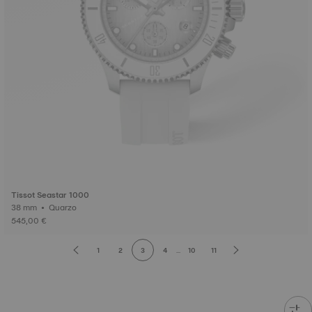
Tissot Seastar 1000
38 mm • Quarzo
545,00 €
1
2
3
4
...
10
11