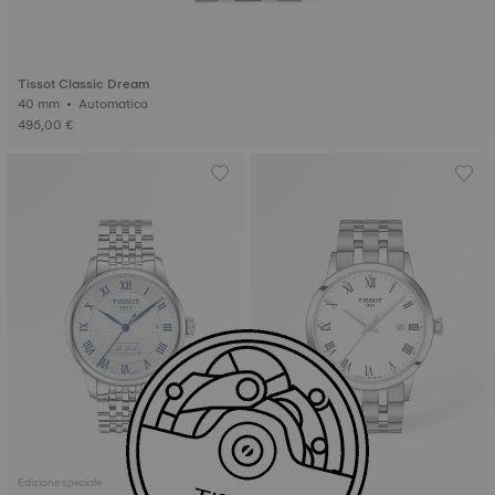
Tissot Classic Dream
40 mm • Automatico
495,00 €
Edizione speciale