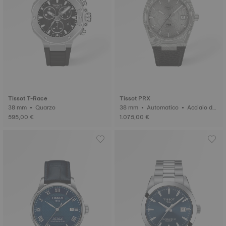
Tissot T-Race
Tissot PRX
38 mm • Quarzo
38 mm • Automatico • Acciaio da
mascato
595,00 €
1.075,00 €