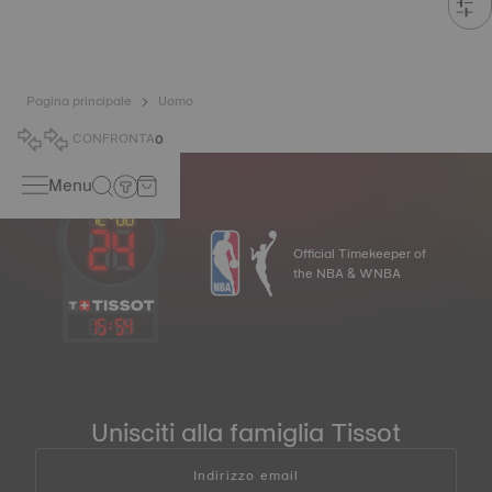
Pagina principale
Uomo
CONFRONTA
0
Menu
Official Timekeeper of
the NBA & WNBA
15
:
54
Unisciti alla famiglia Tissot
Indirizzo email