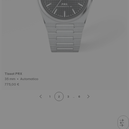
Tissot PRX
35 mm • Automatico
775,00 €
1
2
3
...
6