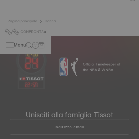
Pagina principale
Donna
CONFRONTA
0
Menu
Official Timekeeper of
the NBA & WNBA
22
:
59
Unisciti alla famiglia Tissot
Indirizzo email