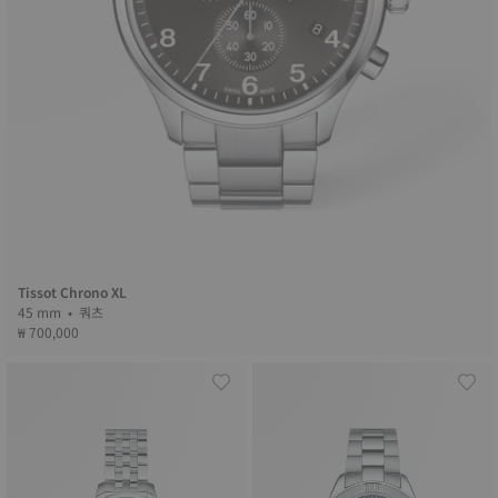
Tissot Chrono XL
45 mm • 쿼츠
₩ 700,000