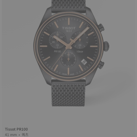
Tissot PR100
41 mm • 쿼츠