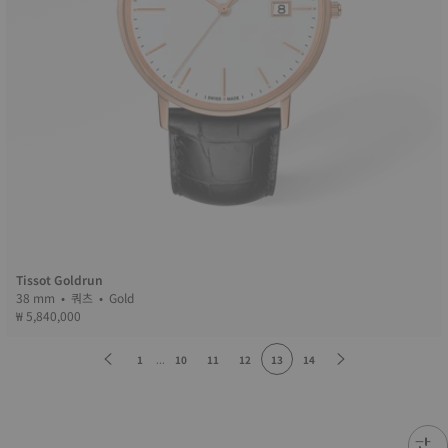
Tissot Goldrun
38 mm • 쿼츠 • Gold
₩ 5,840,000
1
...
10
11
12
13
14