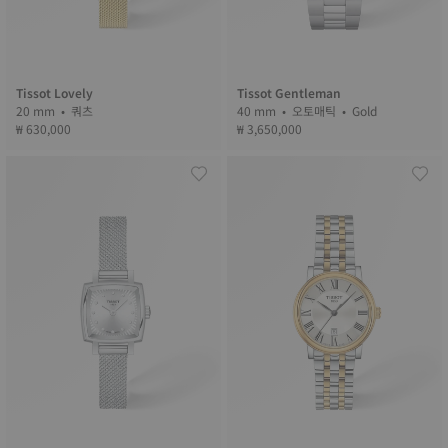
Tissot Lovely
Tissot Gentleman
20 mm • 쿼츠
40 mm • 오토매틱 • Gold
₩ 630,000
₩ 3,650,000