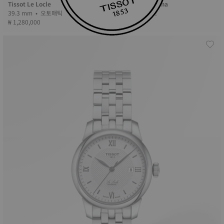
Tissot Le Locle
Tissot Bellissima
39.3 mm • 오토매틱
26 mm • 쿼츠
₩ 1,280,000
₩ 820,000