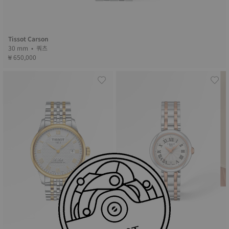
Tissot Carson
30 mm • 쿼츠
₩ 650,000