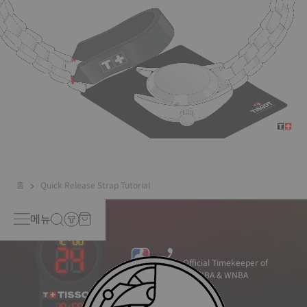
홈
Quick Release Strap Tutorial
메뉴
Official Timekeeper of
the NBA & WNBA