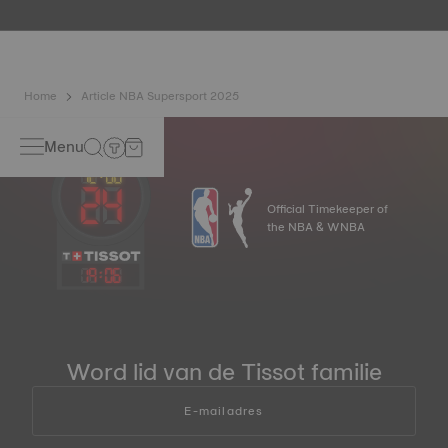
Home
Article NBA Supersport 2025
Menu
Official Timekeeper of
the NBA & WNBA
19
:
06
Word lid van de Tissot familie
E-mailadres