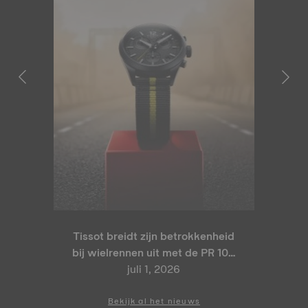
Tissot breidt zijn betrokkenheid
bij wielrennen uit met de PR 100
Tour de France 2026 Special
juli 1, 2026
Edition en PR 100 Cycling
Edition
Bekijk al het nieuws