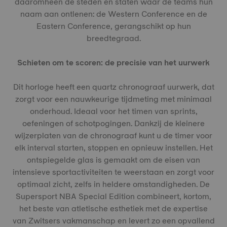
daaromheen de steden en staten waar de teams hun
naam aan ontlenen: de Western Conference en de
Eastern Conference, gerangschikt op hun
breedtegraad.
Schieten om te scoren: de precisie van het uurwerk
Dit horloge heeft een quartz chronograaf uurwerk, dat
zorgt voor een nauwkeurige tijdmeting met minimaal
onderhoud. Ideaal voor het timen van sprints,
oefeningen of schotpogingen. Dankzij de kleinere
wijzerplaten van de chronograaf kunt u de timer voor
elk interval starten, stoppen en opnieuw instellen. Het
ontspiegelde glas is gemaakt om de eisen van
intensieve sportactiviteiten te weerstaan en zorgt voor
optimaal zicht, zelfs in heldere omstandigheden. De
Supersport NBA Special Edition combineert, kortom,
het beste van atletische esthetiek met de expertise
van Zwitsers vakmanschap en levert zo een opvallend