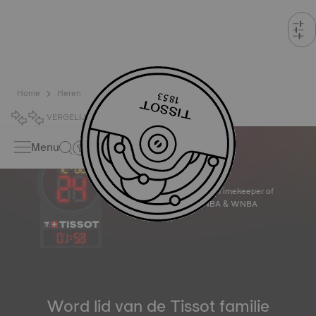
Home
Heren
VERGELIJK
0
Menu
Official Timekeeper of
the NBA & WNBA
01
:
53
Word lid van de Tissot familie