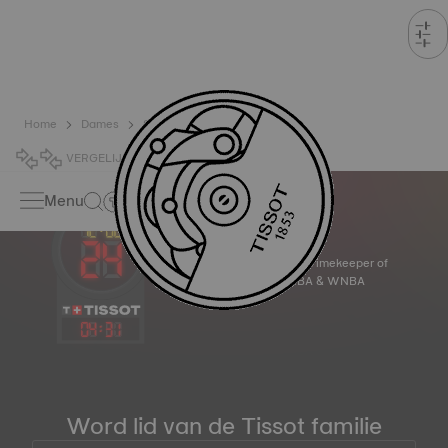
Home
Dames
Sport
VERGELIJK
0
Menu
Official Timekeeper of
the NBA & WNBA
04
:
31
Word lid van de Tissot familie