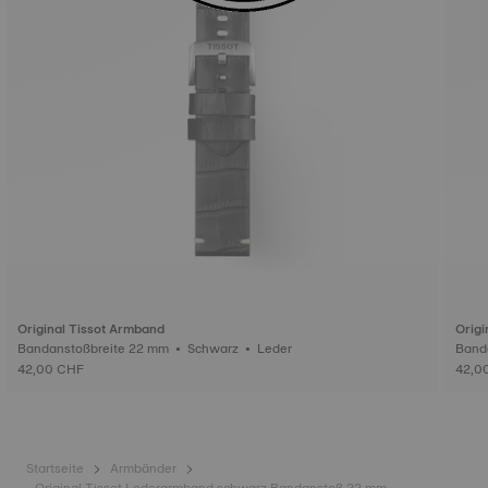
Original Tissot Armband
Origi
Bandanstoßbreite 22 mm • Schwarz • Leder
42,00 CHF
42,0
Startseite
Armbänder
Original Tissot Lederarmband schwarz Bandanstoß 22 mm