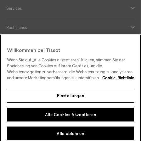
Services
Rechtliches
Hilfe und Kontakt
Willkommen bei Tissot
Wenn Sie auf „Alle Cookies akzeptieren“ klicken, stimmen Sie der
Ihre Vorteile
Speicherung von Cookies auf Ihrem Gerät zu, um die
Websitenavigation zu verbessern, die Websitenutzung zu analysieren
und unsere Marketingbemühungen zu unterstützen.
Cookie-Richtlinie
Einstellungen
Folgen Sie uns in den sozialen Medien
Schweiz
•
Suisse
Change country
Tissot Copyrights 2026
Alle Cookies Akzeptieren
Alle ablehnen