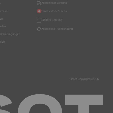
Kostenloser Versand
s
timmen
"Swiss Made" Uhren
hen
Sichere Zahlung
laden
Kostenlose Rücksendung
endebedingungen
ufen
g
Tissot Copyrights 2026