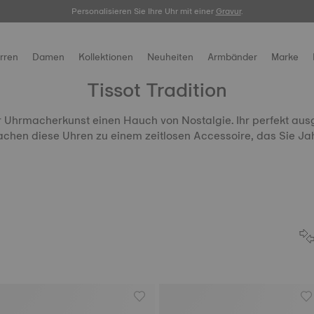
Personalisieren Sie Ihre Uhr mit einer
hier.
Gravur
.
rren
Damen
Kollektionen
Neuheiten
Armbänder
Marke
Tissot Tradition
er Uhrmacherkunst einen Hauch von Nostalgie. Ihr perfekt ausg
chen diese Uhren zu einem zeitlosen Accessoire, das Sie Jah