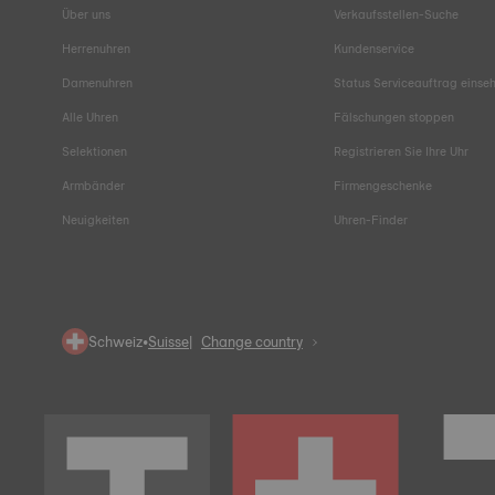
Über uns
Verkaufsstellen-Suche
Herrenuhren
Kundenservice
Damenuhren
Status Serviceauftrag einse
Alle Uhren
Fälschungen stoppen
Selektionen
Registrieren Sie Ihre Uhr
Armbänder
Firmengeschenke
Neuigkeiten
Uhren-Finder
Schweiz
•
Suisse
Change country