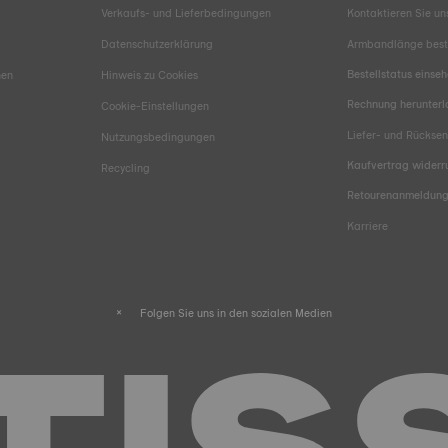
Verkaufs- und Lieferbedingungen
Kontaktieren Sie un
Datenschutzerklärung
Armbandlänge bes
Bestellstatus einse
hen
Hinweis zu Cookies
Rechnung herunter
Cookie-Einstellungen
Liefer- und Rücks
Nutzungsbedingungen
Kaufvertrag widerr
Recycling
Retourenanmeldun
Karriere
Folgen Sie uns in den sozialen Medien