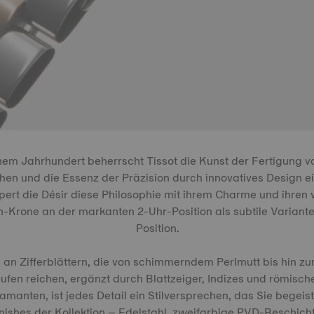
inem Jahrhundert beherrscht Tissot die Kunst der Fertigung vo
hen und die Essenz der Präzision durch innovatives Design e
rt die Désir diese Philosophie mit ihrem Charme und ihren v
Krone an der markanten 2-Uhr-Position als subtile Variante 
Position.
 an Zifferblättern, die von schimmerndem Perlmutt bis hin zu
ufen reichen, ergänzt durch Blattzeiger, Indizes und römische
amanten, ist jedes Detail ein Stilversprechen, das Sie begeist
ishes der Kollektion – Edelstahl, zweifarbige PVD-Beschich