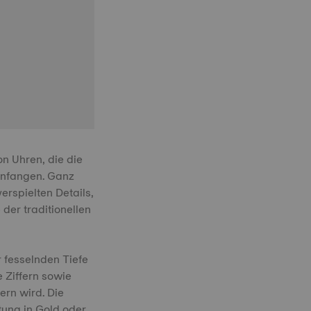
n Uhren, die die
infangen. Ganz
erspielten Details,
der traditionellen
r fesselnden Tiefe
 Ziffern sowie
ern wird. Die
tung in Gold oder