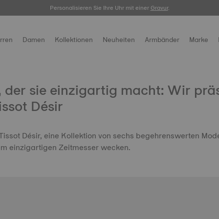
Personalisieren Sie Ihre Uhr mit einer
Registrieren Sie Ihre Uhr
hier.
Gravur
.
rren
Damen
Kollektionen
Neuheiten
Armbänder
Marke
 der sie einzigartig macht: Wir prä
issot Désir
 Tissot Désir, eine Kollektion von sechs begehrenswerten Mode
m einzigartigen Zeitmesser wecken.