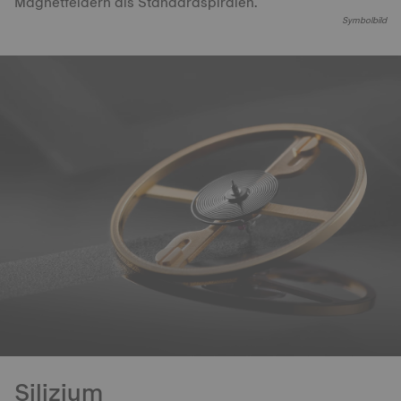
Magnetfeldern als Standardspiralen.
Symbolbild
Silizium