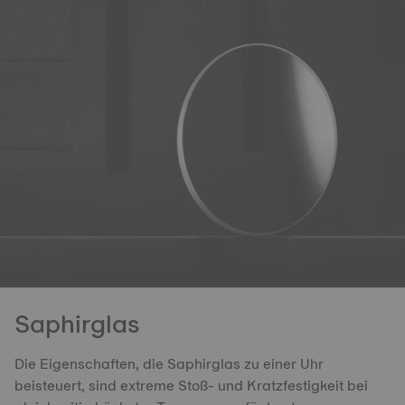
Saphirglas
Die Eigenschaften, die Saphirglas zu einer Uhr
beisteuert, sind extreme Stoß- und Kratzfestigkeit bei