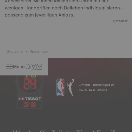
Accessoires. Mit ihnen lassen sich Uhren mit nur
wenigen Handgriffen nach Belieben individualisieren –
passend zum jeweiligen Anlass.
Symbolbild
Startseite
Know-how
Menü
Official Timekeeper of
the NBA & WNBA
06
:
36