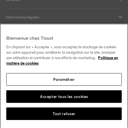
Informations légales
Aide et contact
Bienvenue chez Tissot
En cliquant sur « Accepter », vous acceptez le stockage de cookies
Nos engagements
sur votre appareil pour améliorer la navigation sur le site, analyser
son utilisation et contribuer à nos efforts de marketing.
Politique en
matière de cookies
Paramétrer
Suivez-nous sur les réseaux sociaux
Schweiz
•
Suisse
Changer de pays
Tissot Copyrights 2026
Accepter tous les cookies
Tout refuser