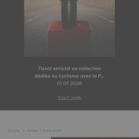
Tissot enrichit sa collection
dédiée au cyclisme avec la PR
100 Tour de France 2026 Édition
01 07 2026
Spéciale et la PR 100 Édition
Cyclisme
TOUT VOIR
Accueil
Article T-Race 2026