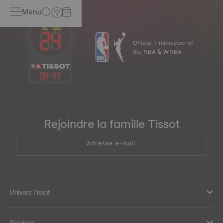
Menu
Official Timekeeper of
the NBA & WNBA
04
:
47
Rejoindre la famille Tissot
Adresse e-mail
Univers Tissot
Services