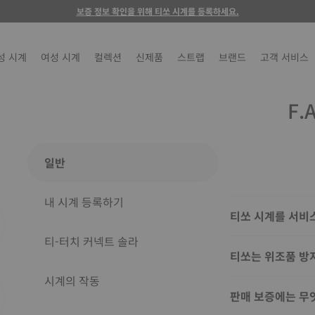
보증 정보 확인을 위해 티쏘 시계를 등록하세요.
성 시계
여성 시계
컬렉션
신제품
스트랩
브랜드
고객 서비스
F.A
일반
내 시계 등록하기
티쏘 시계를 서비
티-터치 커넥트 솔라
티쏘는 위조품 방
시계의 작동
판매 보증에는 무