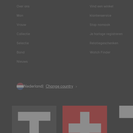
Over ons
Vind een winkel
Man
klantenservice
Vrouw
Stop namaak
Collectie
Je horloge registreren
Selectie
Relatiegeschenken
Band
Watch Finder
Nieuws
Nederland
Change country