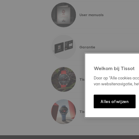
User manuals
Garantie
Welkom bij Tissot
Door op “Alle cookies ac
Tissot T-Touch Connect Solar
van websitenavigatie, he
Alles afwijzen
Tissot T-Touch Connect Sport