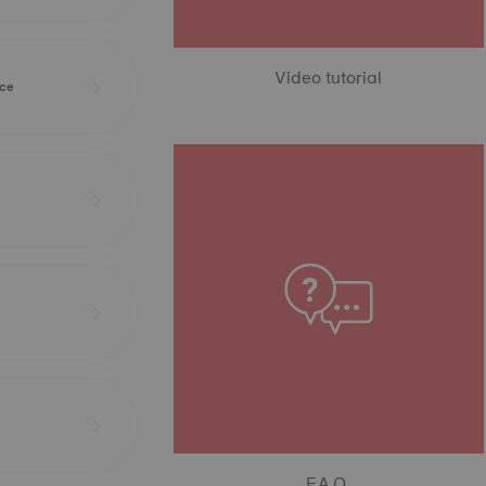
Video tutorial
ice
F.A.Q.