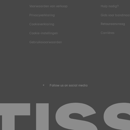
Voorwaarden van verkoop
Hulp nodig?
Privacyverklaring
Gids voor bandmaa
Retouraanvraag
Cookieverklaring
Carrières
Cookie-instellingen
Gebruiksvoorwaarden
Follow us on social media