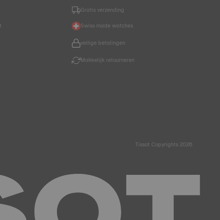
Gratis verzending
t
Swiss made watches
veilige betalingen
Makkelijk retourneren
Tissot Copyrights 2026