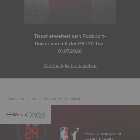
Tissot erweitert sein Radsport-
Universum mit der PR 100 Tour
de France 2026 Special Edition
01.07.2026
und der PR 100 Cycling Edition
Alle Neuigkeiten ansehen
Startseite
Article Tissot PRX Grendizer
Menü
Official Timekeeper of
the NBA & WNBA