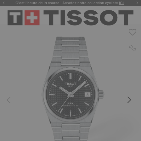
C’est l’heure de la course ! Achetez notre collection cycliste
ICI
.