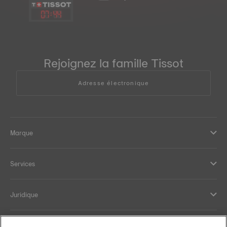
07
:
44
Rejoignez la famille Tissot
Adresse électronique
Marque
Services
Juridique
Aide et contact