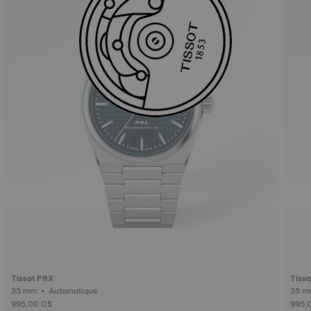
Tissot PRX
Tiss
35 mm • Automatique
995,00 C$
995,