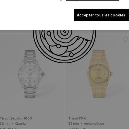
Accepter tous les cookies
Tissot PRC 100 Solar
Tissot SRV
34 mm • Quartz solaire
21.8 mm • Quartz
675,00 C$
495,00 C$
Tissot Seastar 1000
Tissot PRX
36 mm • Quartz
35 mm • Automatique
625,00 C$
1.175,00 C$