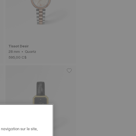
Tissot Desir
28 mm • Quartz
595,00 C$
avigation sur le site,