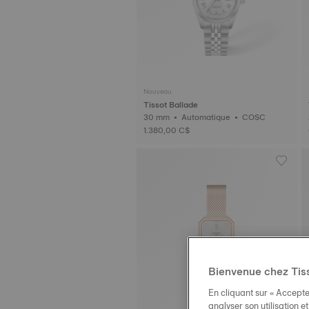
Nouveau
Tissot Ballade
30 mm • Automatique • COSC
1.380,00 C$
Bienvenue chez Tis
En cliquant sur « Accepte
analyser son utilisation e