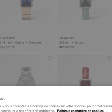
Tissot SRV
Tissot SRV
21.8 mm • Quartz • Diamants
21.8 mm • Quartz
695,00 C$
495,00 C$
sot
r », vous acceptez le stockage de cookies sur votre appareil pour améliorer la n
t contribuer à nos efforts de marketing.
Politique en matière de cookies