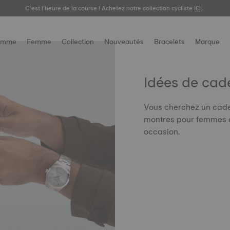
C’est l’heure de la course ! Achetez notre collection cycliste
ICI
.
omme
Femme
Collection
Nouveautés
Bracelets
Marque
Idées de cad
Vous cherchez un cade
montres pour femmes et
occasion.