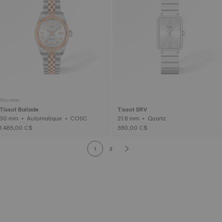
Nouveau
Tissot Ballade
Tissot SRV
30 mm • Automatique • COSC
21.8 mm • Quartz
1.485,00 C$
550,00 C$
1
2