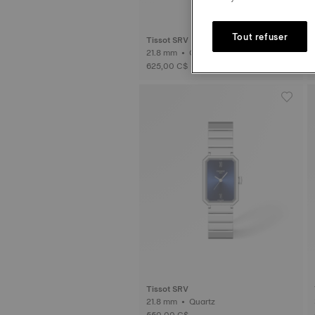
Tout refuser
Tissot SRV
21.8 mm • Quartz
625,00 C$
Tissot SRV
21.8 mm • Quartz
550,00 C$