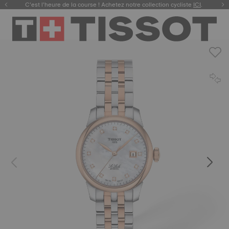
C’est l’heure de la course ! Achetez notre collection cycliste
ICI
.