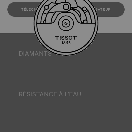
TÉLÉCHARGER LE MANUEL DE L'UTILISATEUR
DIAMANTS
Tissot s'engage à garantir l'origine et la qualité - y compris
la couleur, la pureté et le nombre de carats - des diamants
de ses montres. Tous les diamants Tissot répondent aux
exigences de certification du processus de Kimberley, un
système international de certification des diamants bruts.
*Image non contractuelle
RÉSISTANCE À L'EAU
Tous les boîtiers de montres Tissot sont soumis à
plusieurs tests, dont un contrôle de l'étanchéité. Tissot
teste la capacité de la montre à résister aux chocs et à la
pression, ainsi qu'à la pénétration de liquides, de gaz et de
poussière en reproduisant les conditions réelles dans
lesquelles la montre peut se trouver. Image non