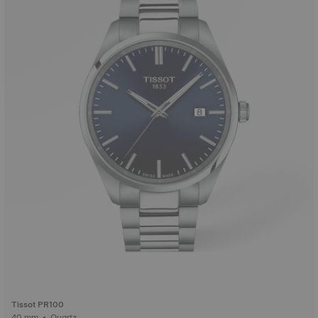
Tissot PR100
40 mm • Quartz