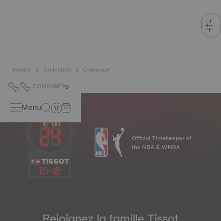
Accueil
Collection
Classique
COMPARER
0
Menu
Official Timekeeper of
the NBA & WNBA
21
:
18
Rejoignez la famille Tissot