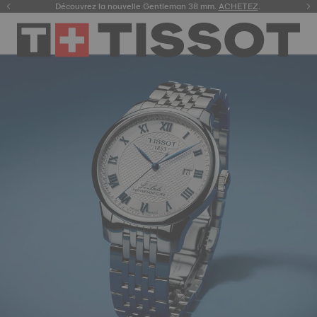
C’est l’heure de la course ! Achetez notre collection cycliste
Découvrez la nouvelle Gentleman 38 mm.
ACHETEZ
.
ICI
.