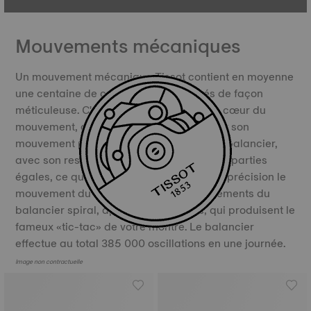
Mouvements mécaniques
Un mouvement mécanique Tissot contient en moyenne
une centaine de composants fabriqués de façon
méticuleuse. C'est le balancier, placé au cœur du
mouvement, qui garantit sa précision. Par son
mouvement permanent de va-et-vient, le balancier,
avec son ressort spiral, divise le temps en parties
égales, ce qui lui permet de réguler avec précision le
mouvement du temps. Ce sont les mouvements du
balancier spiral, appelés oscillations, qui produisent le
fameux «tic-tac» de votre montre. Le balancier
effectue au total 385 000 oscillations en une journée.
Image non contractuelle