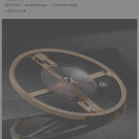
40.5 mm • Automatique • Charbon forgé
1.425,00 C$