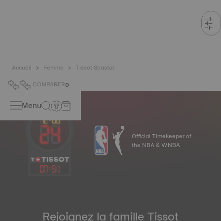
Accueil
Femme
Tissot Seastar
COMPARER
0
Menu
Official Timekeeper of
the NBA & WNBA
07
:
51
Rejoignez la famille Tissot