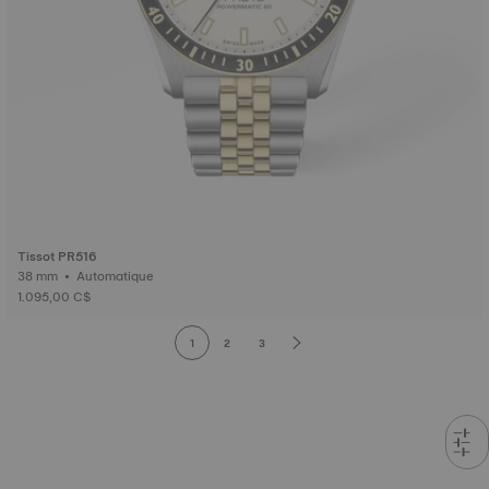
Tissot PR516
38 mm • Automatique
1.095,00 C$
1
2
3