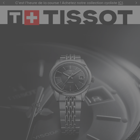
C’est l’heure de la course ! Achetez notre collection cycliste
Découvrez la nouvelle Gentleman 38 mm.
ACHETEZ
.
ICI
.