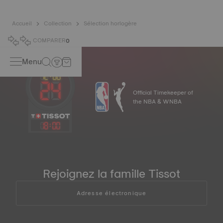
Accueil
Collection
Sélection horlogère
COMPARER
0
Menu
Official Timekeeper of
the NBA & WNBA
18
:
00
Rejoignez la famille Tissot
Adresse électronique