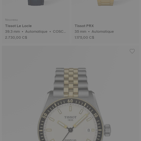
Nouveau
Tissot Le Locle
Tissot PRX
39.3 mm • Automatique • COSC
35 mm • Automatique
• Or
2.730,00 C$
1.175,00 C$