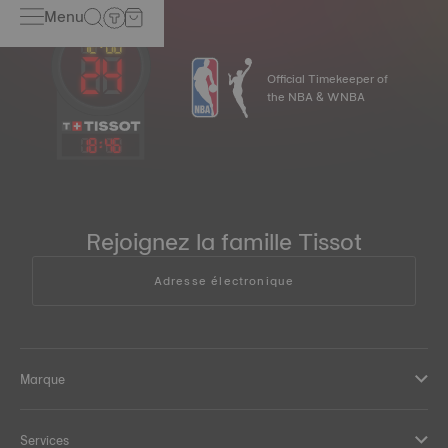
Menu
Official Timekeeper of
the NBA & WNBA
18
:
46
Rejoignez la famille Tissot
Adresse électronique
Marque
Services