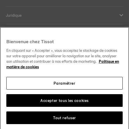
Juridique
Aide et contact
Bienvenue chez Tissot
Our commitments
En cliquant sur « Accepter », vous acceptez le stockage de cookies
sur votre appareil pour améliorer la navigation sur le site, analyser
son utilisation et contribuer à nos efforts de marketing.
Politique en
matière de cookies
Follow us on social media
Paramétrer
Canada
•
Canada (Québec)
Change country
Accepter tous les cookies
Tissot Copyrights 2026
Tout refuser