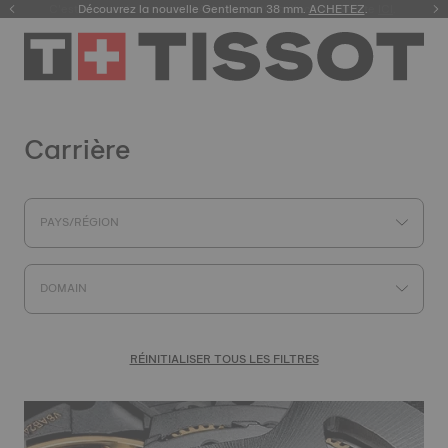
C’est l’heure de la course ! Achetez notre collection cycliste
Découvrez la nouvelle Gentleman 38 mm.
ACHETEZ
.
ICI
.
Carrière
PAYS/RÉGION
DOMAIN
RÉINITIALISER TOUS LES FILTRES