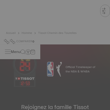
Accueil
Homme
Tissot Chemin des Tourelles
COMPARER
0
Menu
Official Timekeeper of
the NBA & WNBA
12
:
53
Rejoignez la famille Tissot