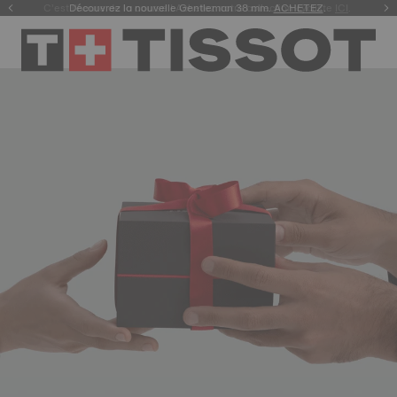
C’est l’heure de la course ! Achetez notre collection cycliste
Découvrez la nouvelle Gentleman 38 mm.
ACHETEZ
.
ICI
.