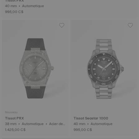
Tissot PRX
40 mm • Automatique
995,00 C$
Nouveau
Tissot PRX
Tissot Seastar 1000
38 mm • Automatique • Acier de
40 mm • Automatique
Damas
1.425,00 C$
995,00 C$