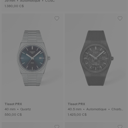
39 mm • Automatique • COSC
1.380,00 C$
Tissot PRX
Tissot PRX
40 mm • Quartz
40.5 mm • Automatique • Charbo
n forgé
550,00 C$
1.425,00 C$