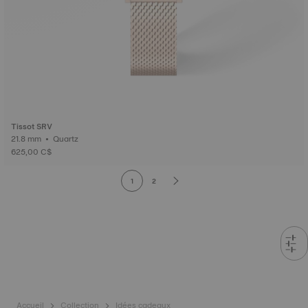
Tissot SRV
21.8 mm • Quartz
625,00 C$
1
2
Accueil
Collection
Idées cadeaux