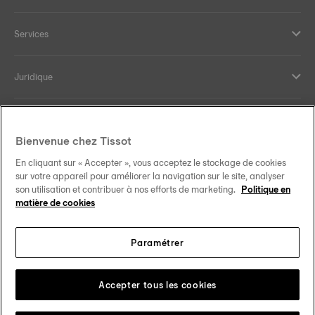
Services
Juridique
Aide et contact
Bienvenue chez Tissot
Our commitments
En cliquant sur « Accepter », vous acceptez le stockage de cookies
sur votre appareil pour améliorer la navigation sur le site, analyser
son utilisation et contribuer à nos efforts de marketing.
Politique en
matière de cookies
Follow us on social media
Paramétrer
Canada
•
Canada (Québec)
Change country
Accepter tous les cookies
Tissot Copyrights 2026