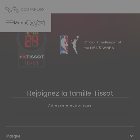
COMPARER
0
Menu
Official Timekeeper of
the NBA & WNBA
11
:
11
Rejoignez la famille Tissot
Adresse électronique
Marque