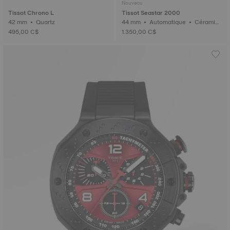
Nouveau
Tissot Chrono L
Tissot Seastar 2000
42 mm • Quartz
44 mm • Automatique • Céramiq
ue
495,00 C$
1.350,00 C$