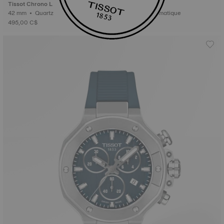
Tissot Chrono L
Tissot PR516
42 mm • Quartz
38 mm • Automatique
495,00 C$
995,00 C$