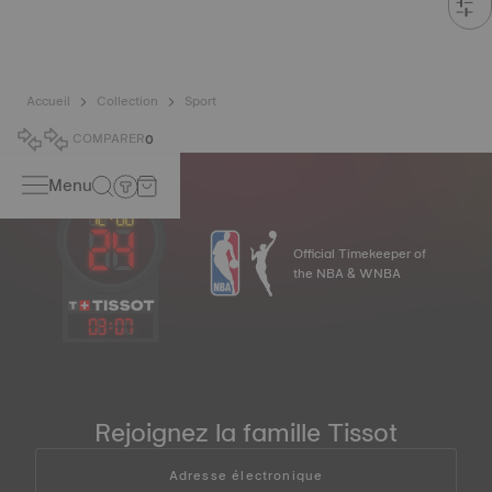
Accueil
Collection
Sport
COMPARER
0
Menu
Official Timekeeper of
the NBA & WNBA
03
:
07
Rejoignez la famille Tissot
Adresse électronique