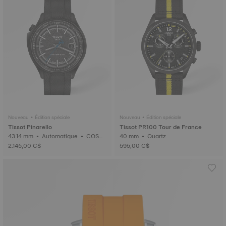
Nouveau • Édition spéciale
Nouveau • Édition spéciale
Tissot Pinarello
Tissot PR100 Tour de France
43.14 mm • Automatique • COSC
40 mm • Quartz
• Charbon forgé
2.145,00 C$
595,00 C$