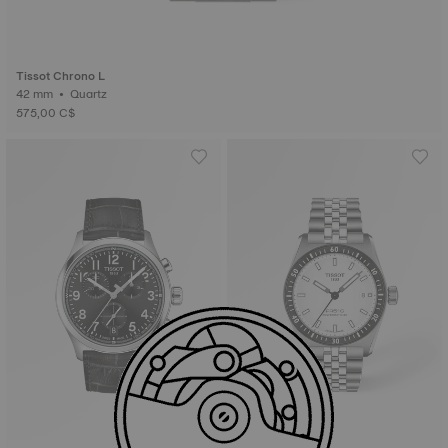
Tissot Chrono L
42 mm • Quartz
575,00 C$
Nouveau