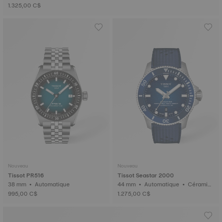
1.325,00 C$
Nouveau
Nouveau
Tissot PR516
Tissot Seastar 2000
38 mm • Automatique
44 mm • Automatique • Céramiq
ue
995,00 C$
1.275,00 C$