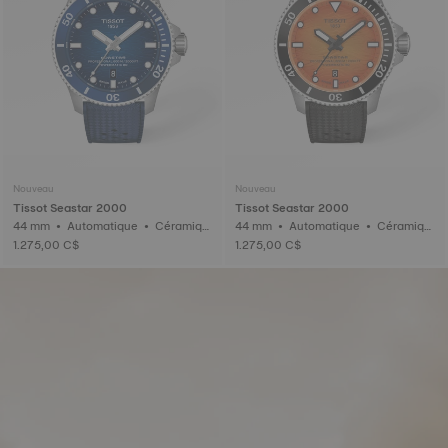
Nouveau
Nouveau
Tissot Seastar 2000
Tissot Seastar 2000
44 mm • Automatique • Céramiqu
44 mm • Automatique • Céramiqu
e
e
1.275,00 C$
1.275,00 C$