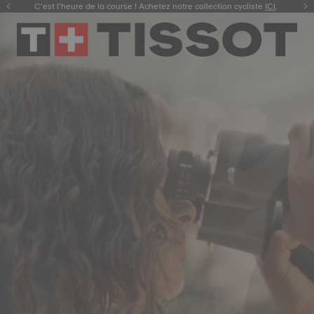
C’est l’heure de la course ! Achetez notre collection cycliste
Découvrez la nouvelle Gentleman 38 mm.
ACHETEZ
.
ICI
.