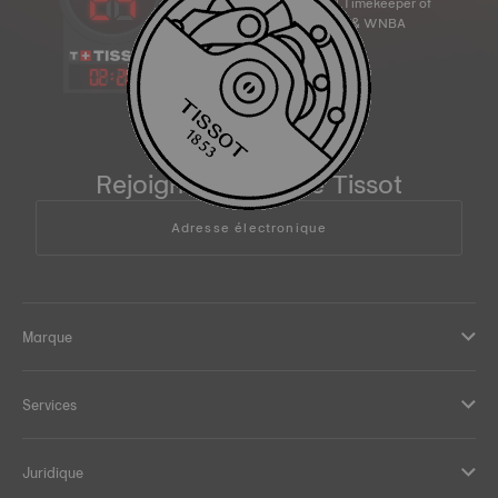
Official Timekeeper of
the NBA & WNBA
02
:
28
Rejoignez la famille Tissot
Adresse électronique
Marque
Services
Juridique