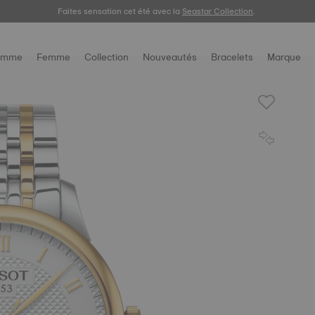
C’est l’heure de la course ! Achetez notre collection cycliste
Faites sensation cet été avec la
Seastar Collection
.
ICI
.
omme
Femme
Collection
Nouveautés
Bracelets
Marque