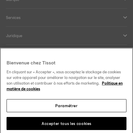
Services
Juridique
Aide et contact
Bienvenue chez Tissot
Our commitments
En cliquant sur « Accepter », vous acceptez le stockage de cookies
sur votre appareil pour améliorer la navigation sur le site, analyser
son utilisation et contribuer à nos efforts de marketing.
Politique en
matière de cookies
Follow us on social media
Paramétrer
Canada
•
Canada (Québec)
Change country
Tissot Copyrights 2026
Accepter tous les cookies