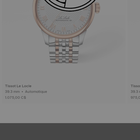
Tissot Le Locle
Tisso
39.3 mm • Automatique
1.075,00 C$
975,