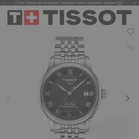
C’est l’heure de la course ! Achetez notre collection cycliste
ICI
.