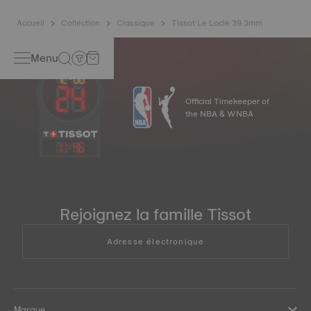
standards. *Image non contractuelle
Accueil
Collection
Classique
Tissot Le Locle 39.3mm
Menu
Official Timekeeper of
the NBA & WNBA
11
:
46
Rejoignez la famille Tissot
Adresse électronique
Marque