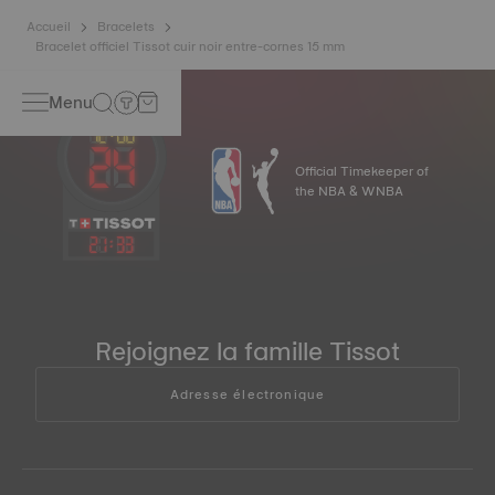
Accueil
Bracelets
Bracelet officiel Tissot cuir noir entre-cornes 15 mm
Menu
Official Timekeeper of
the NBA & WNBA
21
:
33
Rejoignez la famille Tissot
Adresse électronique