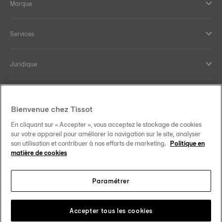
Marque
Services
Juridique
Aide et contact
Bienvenue chez Tissot
Our commitments
En cliquant sur « Accepter », vous acceptez le stockage de cookies
sur votre appareil pour améliorer la navigation sur le site, analyser
son utilisation et contribuer à nos efforts de marketing.
Politique en
matière de cookies
Follow us on social media
Paramétrer
Canada
•
Canada (Québec)
Change country
Tissot Copyrights 2026
Accepter tous les cookies