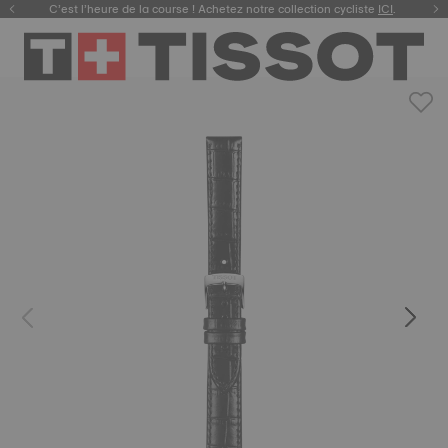
C’est l’heure de la course ! Achetez notre collection cycliste
ICI
.