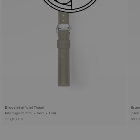
Bracelet officiel Tissot
Brace
Interlugs 15 mm • Vert • Cuir
120,00 C$
60,0