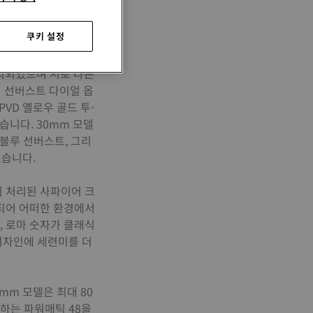
쿠키 설정
니다. 티쏘의 장인정신
을 고스란히 담아왔습
출시되었으며 서로 다른
린 선버스트 다이얼 옵
VD 옐로우 골드 투-
니다. 30mm 모델
블루 선버스트, 그리
혔습니다.
지 처리된 사파이어 크
되어 어떠한 환경에서
, 로마 숫자가 클래식
디자인에 세련미를 더
m 모델은 최대 80
공하는 파워매틱 48을