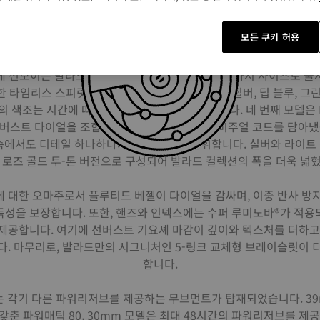
익숙한 얼굴, 시간과 함께 완성되다
모든 쿠키 허용
어지는 가치가 있습니다. 티쏘 발라드는 그 완벽한 예라 할 수 있습
렉션은 세월을 거치며 디자인적으로 변화해왔고, 그 안에 경험의 흔적
새롭게 선보이는 발라드 컬렉션은 39mm와 30mm 두 가지 사이즈로 
 타임리스 스피릿을 표현합니다. 39mm 모델은 실버, 딥 블루, 그
의 색조는 시간에 따른 스타일의 진화를 반영합니다. 네 번째 모델은 P
선버스트 다이얼을 조합해 럭셔리 워치메이킹의 비주얼 코드를 담아냈습
 속에서도 디테일 하나하나가 동일한 힘을 발휘합니다. 실버와 라이트 
D 로즈 골드 투-톤 버전으로 구성되어 발라드 컬렉션의 폭을 더욱 넓
 대한 오마주로서 플루티드 베젤이 다이얼을 감싸며, 이중 반사 방
독성을 보장합니다. 또한, 핸즈와 인덱스에는 수퍼 루미노바®가 적용
제공합니다. 여기에 선버스트 기요셰 마감이 깊이와 텍스처를 더하고
다. 마무리로, 발라드만의 시그니처인 5-링크 교체형 브레이슬릿이 
합니다.
 각기 다른 파워리저브를 제공하는 무브먼트가 탑재되었습니다. 39m
춘 파워매틱 80, 30mm 모델은 최대 48시간의 파워리저브를 제