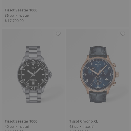
Tissot Seastar 1000
36 มม • ควอตซ์
฿ 17,700.00
Tissot Seastar 1000
Tissot Chrono XL
40 มม • ควอตซ์
45 มม • ควอตซ์