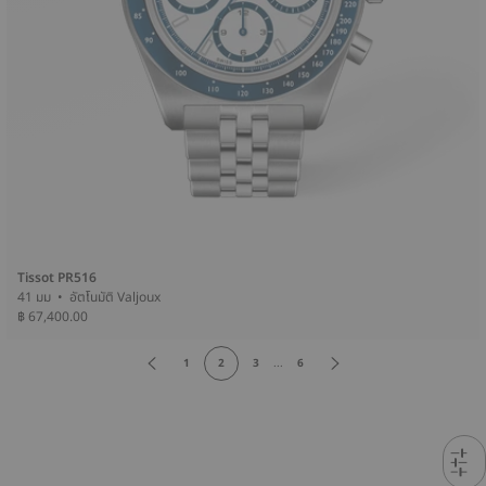
Tissot PR516
41 มม • อัตโนมัติ Valjoux
฿ 67,400.00
1
2
3
...
6