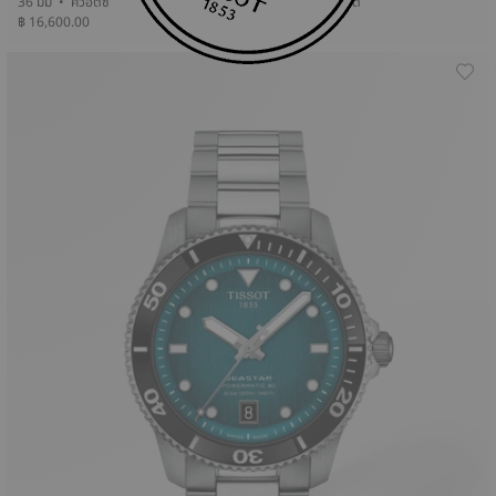
36 มม • ควอตซ์
38 มม • อัตโนมัติ
฿ 16,600.00
฿ 24,000.00