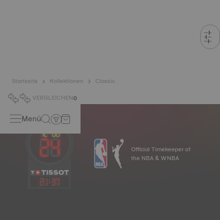
Startseite
Kollektionen
Classic
VERGLEICHEN
0
Menü
Official Timekeeper of
the NBA & WNBA
21
:
37