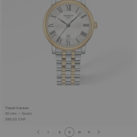
Tissot Carson
30 mm • Quarz
395,00 CHF
1
...
8
9
10
11