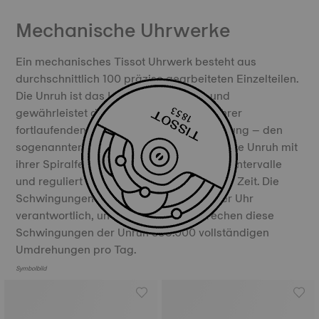
Mechanische Uhrwerke
Ein mechanisches Tissot Uhrwerk besteht aus
durchschnittlich 100 präzise gearbeiteten Einzelteilen.
Die Unruh ist das Herz des Uhrwerks und
gewährleistet dessen Genauigkeit. Mit ihrer
fortlaufenden Vor- und Rückwärtsbewegung – den
sogenannten Schwingungen – unterteilt die Unruh mit
ihrer Spiralfeder die Zeit in gleichmäßige Intervalle
und reguliert somit genau den Verlauf der Zeit. Die
Schwingungen sind für das „Ticken“ Ihrer Uhr
verantwortlich, und insgesamt entsprechen diese
Schwingungen der Unruh 385.000 vollständigen
Umdrehungen pro Tag.
Symbolbild