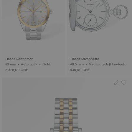
Tissot Gentleman
Tissot Savonnette
40 mm • Automatik • Gold
48.5 mm • Mechanisch (Handaufz
ug)
2’075,00 CHF
835,00 CHF