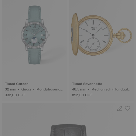
Tissot Carson
Tissot Savonnette
32 mm • Quarz • Mondphasenan
48.5 mm • Mechanisch (Handaufz
zeige
ug)
335,00 CHF
895,00 CHF