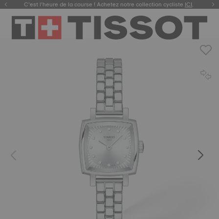
C’est l’heure de la course ! Achetez notre collection cycliste
ICI
.