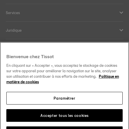
Services
Juridique
Aide et contact
Bienvenue chez Tissot
Our commitments
En cliquant sur « Accepter », vous acceptez le stockage de cookies
sur votre appareil pour améliorer la navigation sur le site, analyser
son utilisation et contribuer à nos efforts de marketing.
Politique en
matière de cookies
Follow us on social media
Paramétrer
Canada
•
Canada (Québec)
Change country
Tissot Copyrights 2026
Accepter tous les cookies