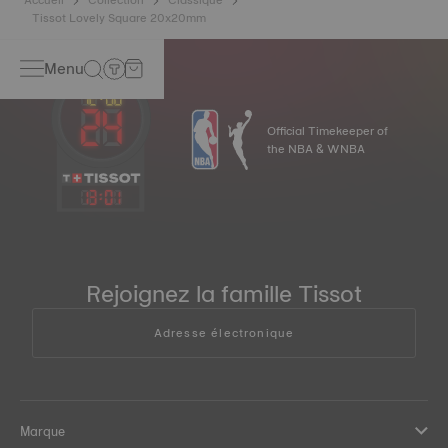
Tissot Lovely Square 20x20mm
Menu
Official Timekeeper of
the NBA & WNBA
13
:
01
Rejoignez la famille Tissot
Adresse électronique
Marque