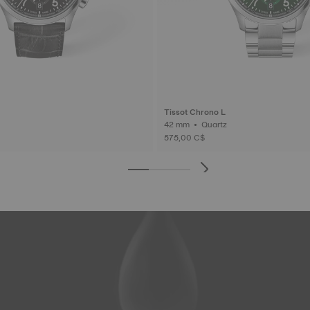
Tissot Chrono L
42 mm • Quartz
575,00 C$