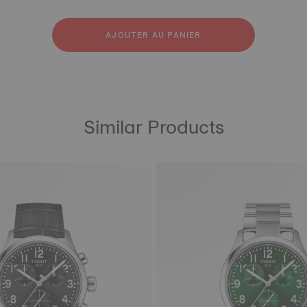
licone
ier inoxydable 316L
outchouc
AJOUTER AU PANIER
Similar Products