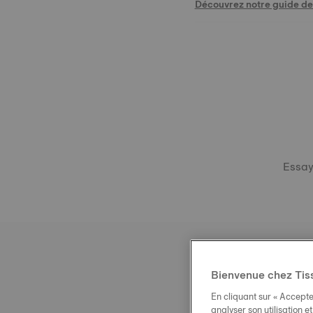
Découvrez notre guide des
Essaye
Bienvenue chez Tis
En cliquant sur « Accepte
analyser son utilisation e