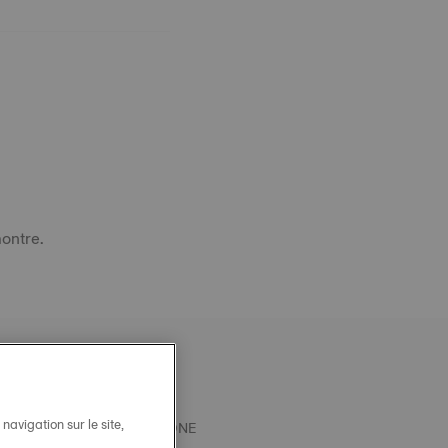
montre.
avigation sur le site,
T OFFICIEL TISSOT SILICONE