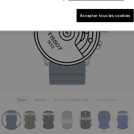
BLEU EN
60,00 C
Bleu
Étiq
Accepter tous les cookies
VOIR PLU
Tous
Silicone
Acier inoxydable 316L
Caoutchouc
rapConfigurator