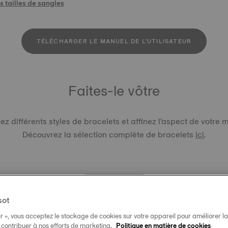
 tailles de sangles
TÉLÉCHARGER LE MANUEL DE L'UTILISATEUR
Faites-le vôtre
z différents styles de bracelets et affinez l'aspect de votre 
Découvrez la sélection complète de bracelets
ici
.
sot
r », vous acceptez le stockage de cookies sur votre appareil pour améliorer la n
BRACELE
t contribuer à nos efforts de marketing.
Politique en matière de cookies