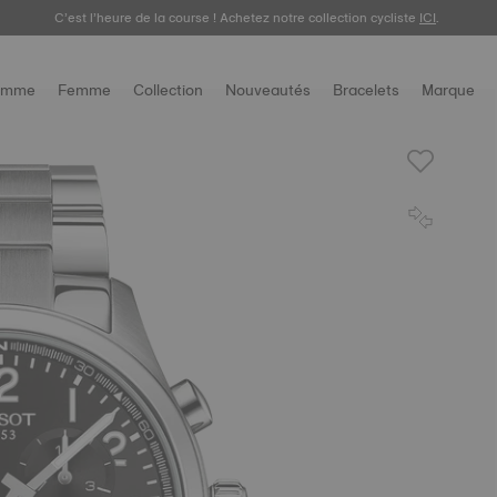
C’est l’heure de la course ! Achetez notre collection cycliste
ICI
.
omme
Femme
Collection
Nouveautés
Bracelets
Marque