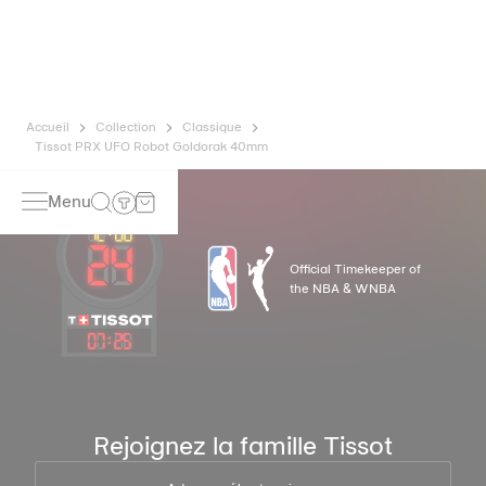
dans notre quotidien, Tissot a développé un nouvel alliage
à base de titane à la pointe de la technologie pour
préserver la précision de ses montres. Un spiral
Nivachron™ est considéré comme bien plus résistant et
insensible aux champs magnétiques que les ressorts
standards. *Image non contractuelle
Accueil
Collection
Classique
Tissot PRX UFO Robot Goldorak 40mm
Menu
Official Timekeeper of
the NBA & WNBA
07
:
25
Rejoignez la famille Tissot