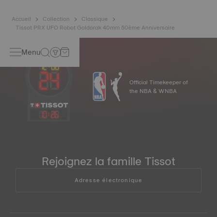
standards. *Image non contractuelle
Accueil
Collection
Classique
Tissot PRX UFO Robot Goldorak 40mm 50ème Anniversaire
Menu
Official Timekeeper of
the NBA & WNBA
10
:
26
Rejoignez la famille Tissot
Adresse électronique